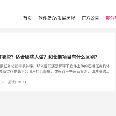
首页
软件简介/发展历程
官方公告
部分
有哪些？适合哪些人做？和长期项目有什么区别？
期任务总觉得很神秘，那么我们还是解释下软件上传的短期任务具体
了拉新留存提高平台用户的活跃度，或采取一些运营策略，如注册送红
现，反优惠券活动折扣价等等，互联网平台的优惠促销活动...
02
阅读(1804)